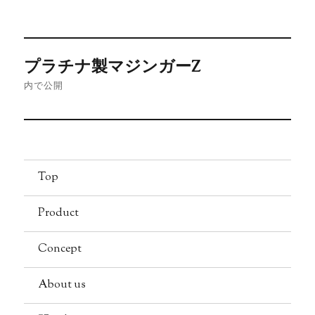
稿
ル
日:
サ
イ
投
ズ
プラチナ製マジンガーZ
稿
内で公開
ナ
ビ
ゲ
Top
ー
Product
シ
Concept
ョ
About us
ン