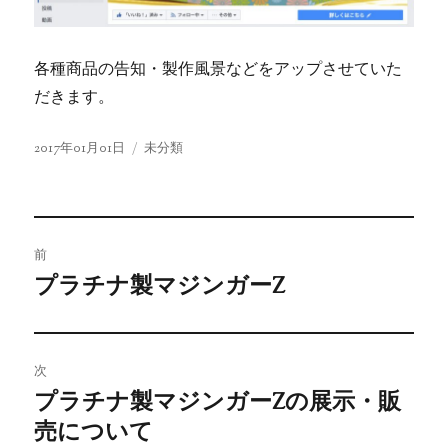
各種商品の告知・製作風景などをアップさせていた
だきます。
投
2017年01月01日
カ
未分類
稿
テ
日:
ゴ
リ
投
ー
前
稿
プラチナ製マジンガーZ
過
去
ナ
の
ビ
投
次
プラチナ製マジンガーZの展示・販
稿:
ゲ
次
売について
の