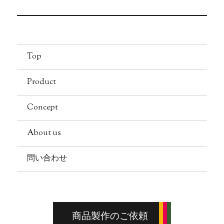
ー
投
シ
稿:
ョ
Top
ン
Product
Concept
About us
問い合わせ
商品製作のご依頼