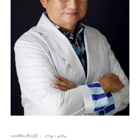
投
2016年12月25日
フ
2704 × 4064