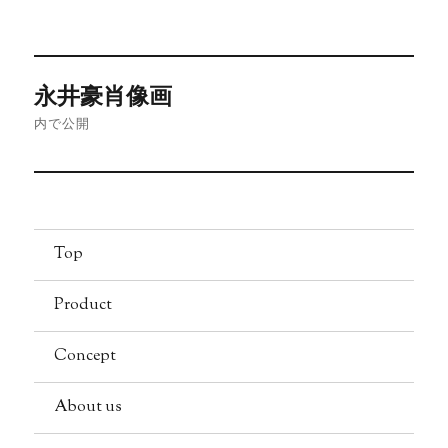
稿
ル
日:
サ
イ
投
ズ
永井豪肖像画
稿
内で公開
ナ
ビ
ゲ
Top
ー
Product
シ
Concept
ョ
About us
ン